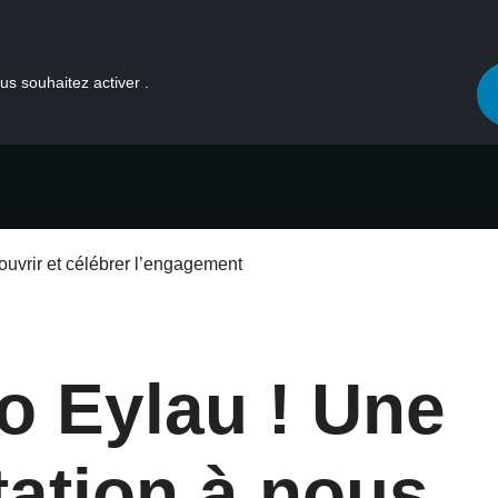
us souhaitez activer .
ouvrir et célébrer l’engagement
o Eylau ! Une
tation à nous