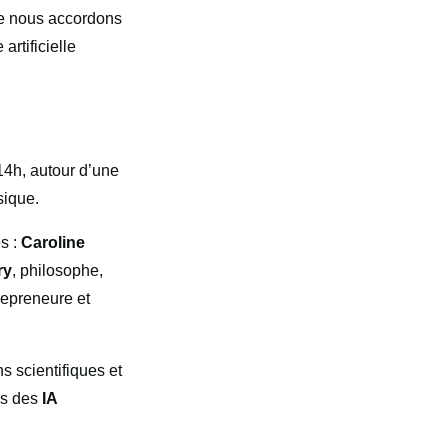
que nous accordons
artificielle
 14h, autour d’une
sique.
s :
Caroline
ry
, philosophe,
repreneure et
s scientifiques et
es des
IA