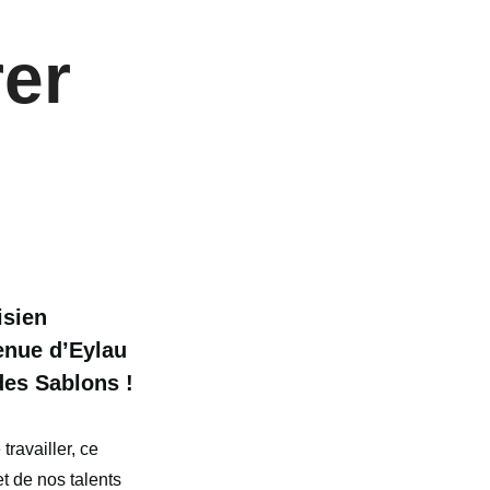
rer
isien
enue d’Eylau
des Sablons !
travailler, ce
et de nos talents