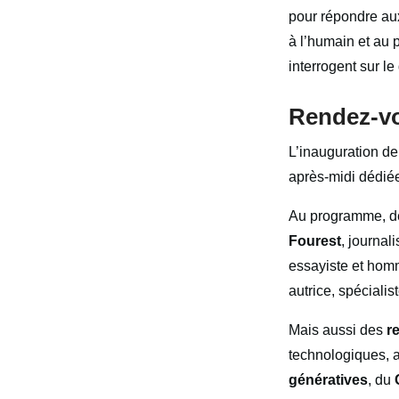
pour répondre aux
à l’humain et au p
interrogent sur le
Rendez-vo
L’inauguration de
après-midi dédié
Au programme, de
Fourest
, journali
essayiste et homm
autrice, spécialis
Mais aussi des
r
technologiques, 
génératives
, du