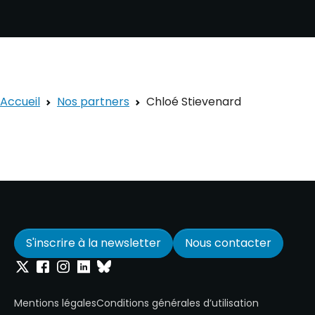
Accueil
Nos partners
Chloé Stievenard
S'inscrire à la newsletter
Nous contacter
Onepoint sur Twitter
Onepoint sur Facebook
Onepoint sur Instagram
Onepoint sur Linkedin
Onepoint sur Bluesky
Mentions légales
Conditions générales d’utilisation