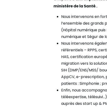
ministère de la Santé
…
Nous intervenons en fort
l’ensemble des grands p
(Hôpital numérique puis 
numérique et Ségur de la
Nous intervenons égalemen
référentiels – RPPS, cert
HAS, certification europ
migration vers la soluti
SIH (DMP/ENS/MSS/ bouque
AppCV, e-prescription, p
patients : Simphonie ; p
Enfin, nous accompagnons
téléexpertise, télésuivi…
auprès des start up & P