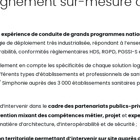
gnement sur-mesure 
 expérience de conduite de grands programmes natio
ie de déploiement très industrialisée, répondant à l’ens
rabilité, conformités règlementaires HDS, RGPD, PGSSI-S 
ment en compte les spécificités de chaque solution logic
différents types d’établissements et professionnels de s
 Simphonie auprès des 3 000 établissements sanitaires pu
d’intervenir dans le
cadre des partenariats publics-pr
vention mixant des compétences métier, projet
et
expe
ière d’architecture, d’interopérabilité et de sécurité ;
 territoriale permettant d’intervenir sur site auprès 