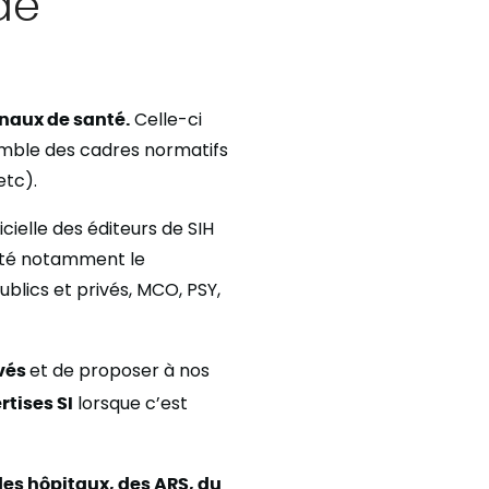
de
naux de santé
.
Celle-ci
emble des cadres normatifs
etc).
ielle des éditeurs de SIH
anté notamment le
blics et privés, MCO, PSY,
ivés
et de proposer à nos
rtises SI
lorsque c’est
des hôpitaux, des ARS, du