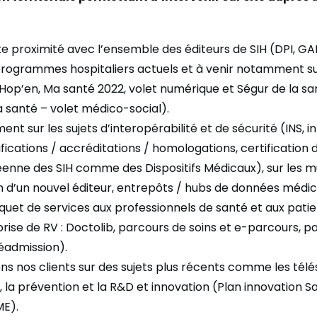
e proximité avec l’ensemble des éditeurs de SIH (DPI, GAP,
rogrammes hospitaliers actuels et à venir notamment su
Hop’en, Ma santé 2022, volet numérique et Ségur de la sa
 santé – volet médico-social).
t sur les sujets d’interopérabilité et de sécurité (INS, in
ifications / accréditations / homologations, certification
éenne des SIH comme des Dispositifs Médicaux), sur les m
on d’un nouvel éditeur, entrepôts / hubs de données médic
t de services aux professionnels de santé et aux patient
rise de RV : Doctolib, parcours de soins et e-parcours, p
réadmission).
 nos clients sur des sujets plus récents comme les télés
), la prévention et la R&D et innovation (Plan innovation 
ME).