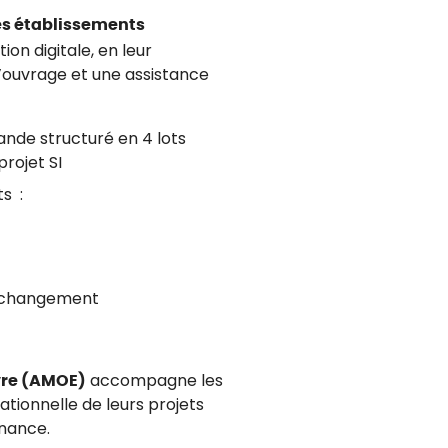
es établissements
on digitale, en leur
’ouvrage et une assistance
ande structuré en 4 lots
rojet SI
ts :
u changement
vre (AMOE)
accompagne les
tionnelle de leurs projets
nance.