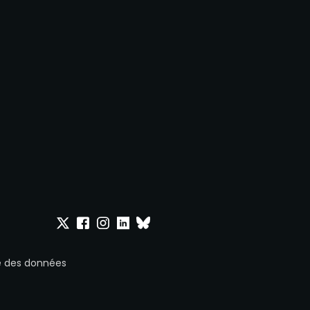
Onepoint sur Twitter
Onepoint sur Facebook
Onepoint sur Instagram
Onepoint sur Linkedin
Onepoint sur Bluesky
ue des données