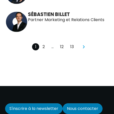
SÉBASTIEN BILLET
Partner Marketing et Relations Clients
1
2
…
12
13
pagination
pagination
pagination
pagination
Page suivante
S'inscrire à la newsletter
Nous contacter