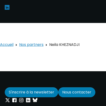
Accueil
Nos partners
Neila KHEZNADJI
S'inscrire à la newsletter
Nous contacter
Onepoint sur Twitter
Onepoint sur Facebook
Onepoint sur Instagram
Onepoint sur Linkedin
Onepoint sur Bluesky