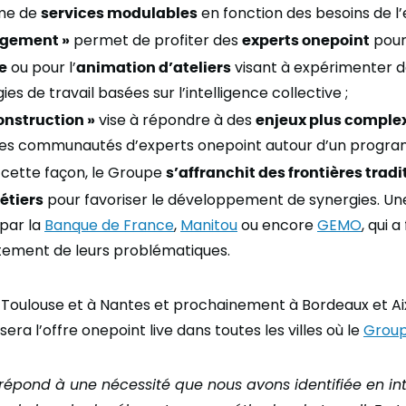
me de
services modulables
en fonction des besoins de l’
agement
»
permet de profiter des
experts onepoint
pour
e
ou pour l’
animation d’ateliers
visant à expérimenter d
s de travail basées sur l’intelligence collective ;
onstruction
»
vise à répondre à des
enjeux plus comple
 les communautés d’experts onepoint autour d’un progr
cette façon, le Groupe
s’affranchit des frontières tradi
étiers
pour favoriser le développement de synergies. U
 par la
Banque de France
,
Manitou
ou encore
GEMO
, qui 
itement de leurs problématiques.
, Toulouse et à Nantes et prochainement à Bordeaux et 
ra l’offre onepoint live dans toutes les villes où le
Group
 répond à une nécessité que nous avons identifiée en in