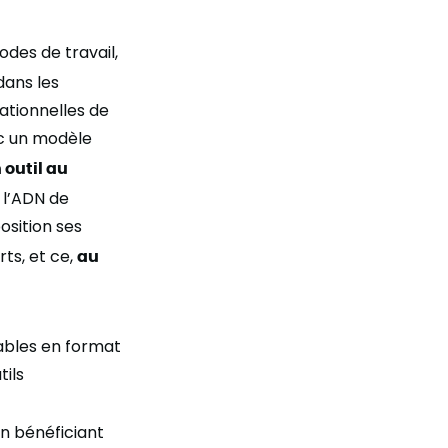
des de travail,
dans les
ationnelles de
ec un modèle
 outil au
 l’ADN de
osition ses
ts, et ce,
au
ables en format
tils
en bénéficiant