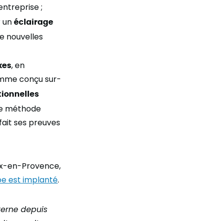
entreprise ;
 un
éclairage
e nouvelles
xes
, en
amme conçu sur-
tionnelles
ne méthode
a fait ses preuves
Aix-en-Provence,
e est implanté
.
terne depuis