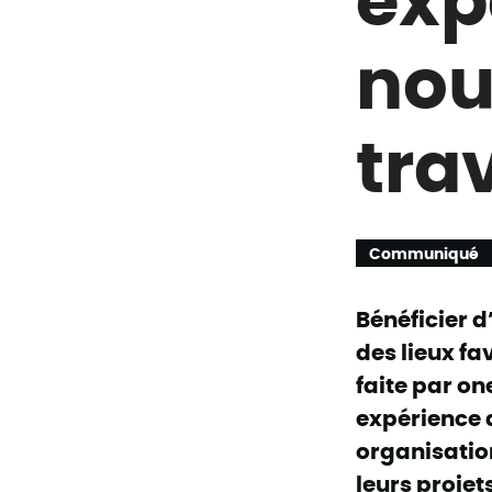
nou
trav
Communiqué
Bénéficier 
des lieux f
faite par on
expérience d
organisation
leurs projet