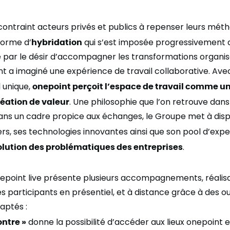
ontraint acteurs privés et publics à repenser leurs métho
forme d’
hybridation
qui s’est imposée progressivement 
é par le désir d’accompagner les transformations organis
t a imaginé une expérience de travail collaborative. Av
 unique,
onepoint perçoit l’espace de travail comme un
réation de valeur
. Une philosophie que l’on retrouve dans
Dans un cadre propice aux échanges, le Groupe met à disp
ers, ses technologies innovantes ainsi que son
pool
d’exper
ésolution des problématiques des entreprises
.
epoint live présente plusieurs accompagnements, réalis
 participants en présentiel, et à distance grâce à des ou
aptés :
ontre
»
donne la possibilité d’accéder aux lieux onepoint 