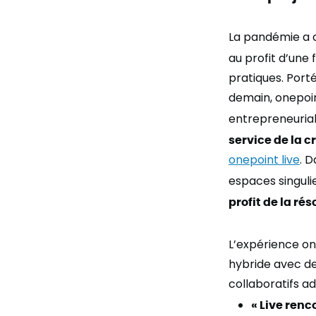
La pandémie a c
au profit d’une 
pratiques. Port
demain, onepoin
entrepreneurial
service de la c
onepoint live
. 
espaces singuli
profit de la r
L’expérience on
hybride avec des
collaboratifs ad
«
Live renc