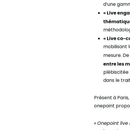
d’une gam
«
Live eng
thématiqu
méthodologie
«
Live co-c
mobilisant
mesure. De 
entre les m
plébiscitée
dans le tra
Présent à Paris
onepoint propose
«
Onepoint live