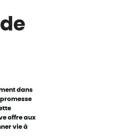
 de
nement dans
a promesse
ette
ve offre aux
ner vie à