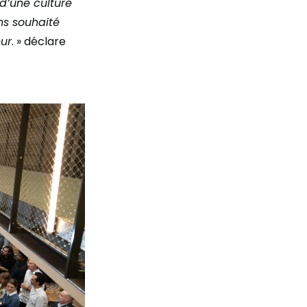
 d’une culture
ns souhaité
eur
. » déclare