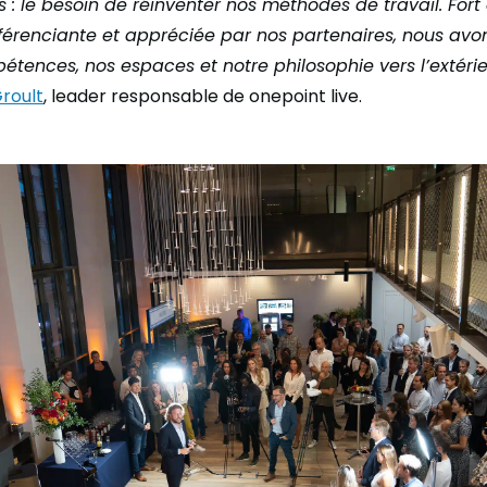
: le besoin de réinventer nos méthodes de travail. Fort
fférenciante et appréciée par nos partenaires, nous avo
étences, nos espaces et notre philosophie vers l’extéri
roult
, leader responsable de onepoint live.