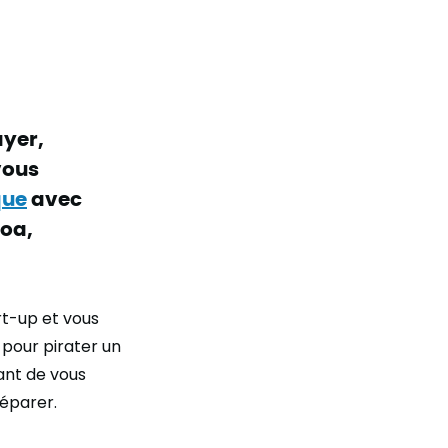
ayer,
vous
que
avec
soa,
rt-up et vous
 pour pirater un
ant de vous
réparer.