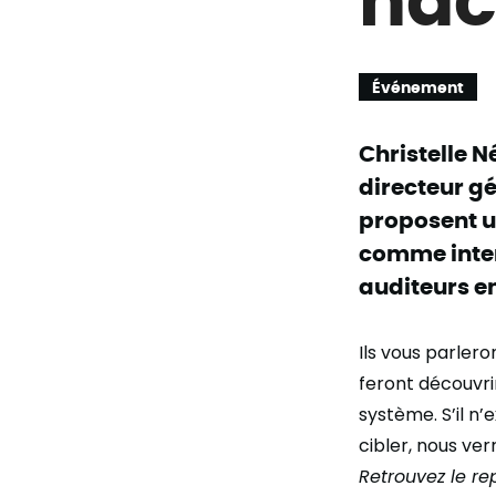
Événement
Christelle N
directeur g
proposent u
comme inter
auditeurs e
Ils vous parler
feront découvri
système. S’il n
cibler, nous ve
Retrouvez le re