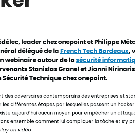
édélec, leader chez onepoint et Philippe Mét
énéral délégué de la
French Tech Bordeaux
, 
n webinaire autour de la
sécurité informati
venants Stanislas Granel et Jianni Nirinari
n Sécurité Technique chez onepoint.
ont des adversaires contemporains des entreprises et sta
r les différentes étapes par lesquelles passent un hacker
’existe aujourd’hui aucun moyen pour empêcher un attaqu
rrons ensemble comment lui compliquer la tâche et s’y p
play en vidéo