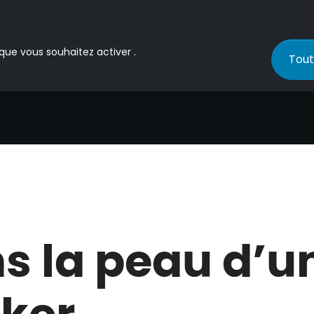
 que vous souhaitez activer .
Tout
s la peau d’u
ker