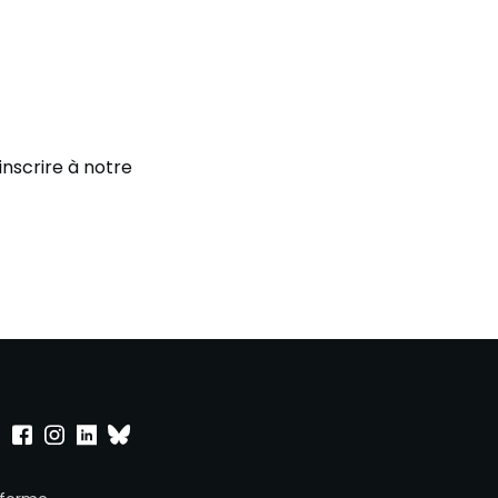
inscrire à notre
point sur Twitter
Onepoint sur Facebook
Onepoint sur Instagram
Onepoint sur Linkedin
Onepoint sur Bluesky