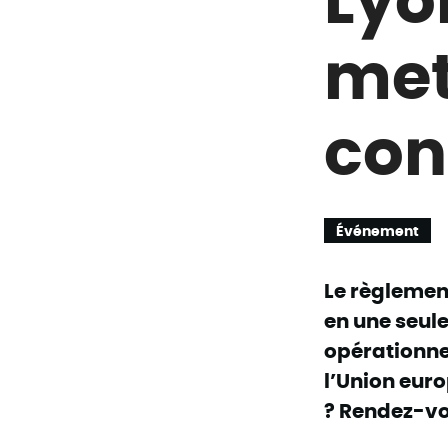
met
con
Événement
Le règleme
en une seule 
opérationnel
l’Union eu
? Rendez-vou