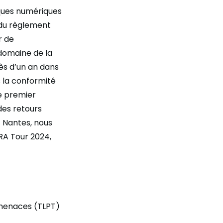
sques numériques
n du règlement
r de
domaine de la
ès d’un an dans
s la conformité
e premier
des retours
t Nantes, nous
RA Tour 2024,
 menaces (TLPT)