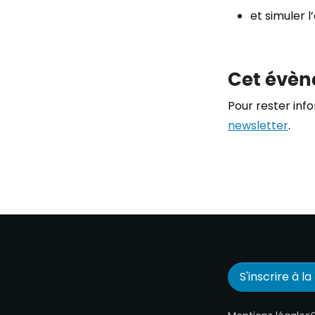
et simuler 
Cet évèn
Pour rester inf
newsletter
.
S'inscrire à l