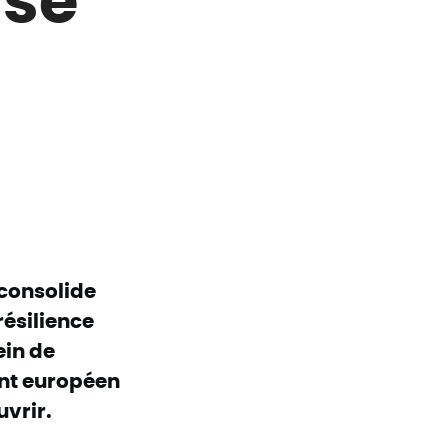
 consolide
résilience
ein de
nt européen
uvrir.