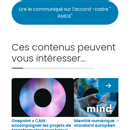
Lire le communiqué sur l'accord -cadre "
AMOE"
Ces contenus peuvent
vous intéresser…
Suivant
Onepoint x CAIH :
Identité numérique : vers 
accompagner les projets de
standard européen
transformation numérique