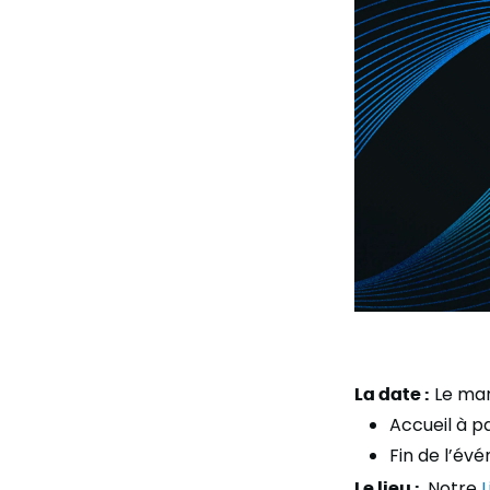
La date :
Le ma
Accueil à p
Fin de l’év
Le lieu :
Notre
L