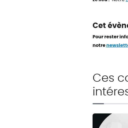
Cet évèn
Pour rester in
notre
newslett
Ces c
intére