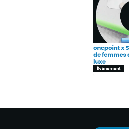
onepoint x 
de femmes d
luxe
Événement