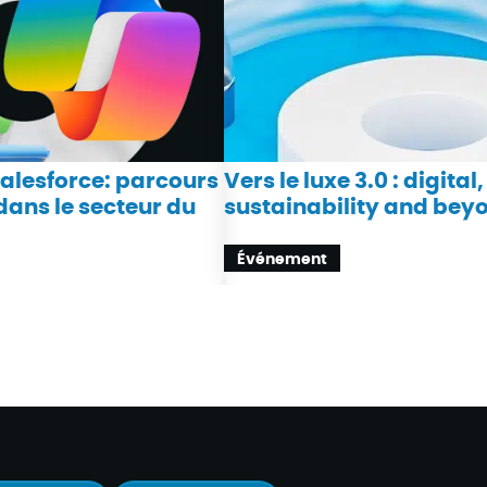
Salesforce: parcours
Vers le luxe 3.0 : digital,
ans le secteur du
sustainability and bey
Événement