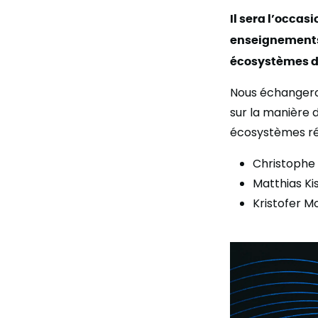
Il sera l’occa
enseignements 
écosystèmes du
Nous échangero
sur la manière 
écosystèmes rég
Christophe R
Matthias Ki
Kristofer M