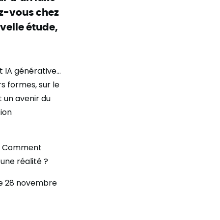
ez-vous chez
velle étude,
t IA générative…
s formes, sur le
t un avenir du
tion
 ? Comment
une réalité ?
 le 28 novembre