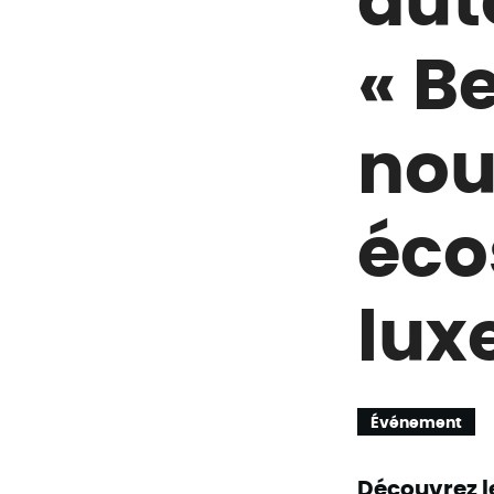
« B
nou
éco
lux
Événement
Découvrez le