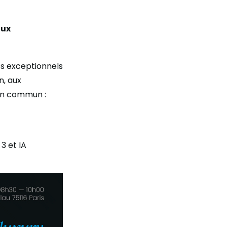
aux
s exceptionnels
n, aux
ien commun :
3 et IA