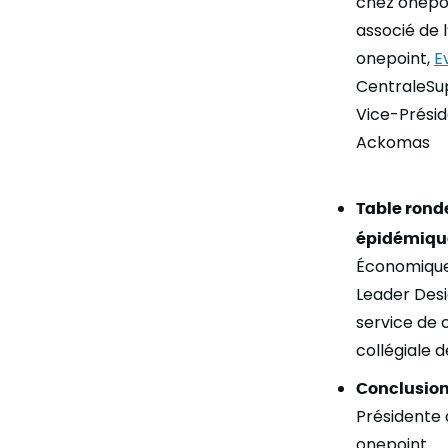
chez onepoi
associé de 
onepoint
,
E
CentraleSu
Vice-Présid
Ackomas
Table rond
épidémiqu
É
conomique 
Leader Desi
service de 
collégiale 
Conclusion
Présidente 
onepoint