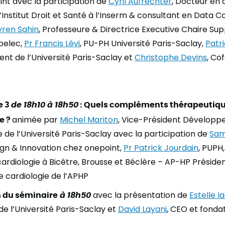
nt avec la participation de
Cyril Aufrechter
, Docteur en
l’Institut Droit et Santé à l’Inserm & consultant en Data
vren Sahin
, Professeure & Directrice Executive Chaire Sup
pelec,
Pr Francis Lévi
, PU-PH Université Paris-Saclay,
Patr
ent de l’Université Paris-Saclay et
Christophe Devins
, Co
e 3
de 18h10 à 18h50
: Quels compléments thérapeutiqu
e ?
animée par
Michel Mariton
, Vice-Président Dévelop
de l’Université Paris-Saclay avec la participation de
Sam
gn & Innovation chez onepoint,
Pr Patrick Jourdain
, PUPH
cardiologie à Bicêtre, Brousse et Béclère – AP-HP Présiden
de cardiologie de l’APHP
 du séminaire
à 18h50
avec la présentation de
Estelle I
de l’Université Paris-Saclay et
David Layani
, CEO et fonda