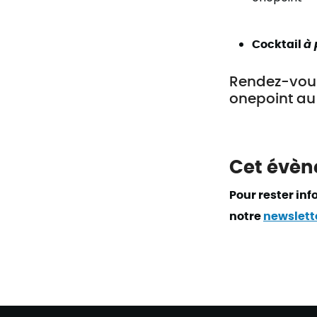
Cocktail
à 
Rendez-vous
onepoint a
Cet évèn
Pour rester in
notre
newslett