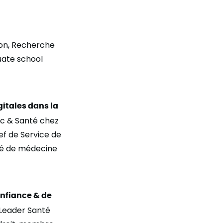
ion, Recherche
uate school
gitales dans la
ic & Santé chez
ef de Service de
lté de médecine
onfiance & de
 Leader Santé