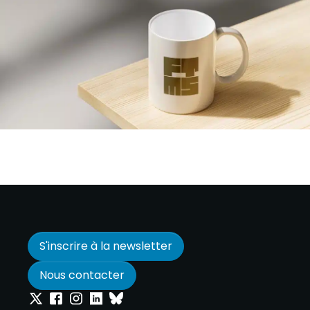
S'inscrire à la newsletter
Nous contacter
Onepoint sur Twitter
Onepoint sur Facebook
Onepoint sur Instagram
Onepoint sur Linkedin
Onepoint sur Bluesky