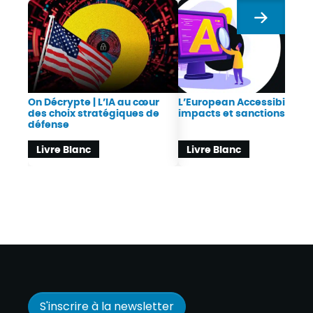
Suivant
On Décrypte | L’IA au cœur
L’European Accessibility Ac
des choix stratégiques de
impacts et sanctions
défense
Livre Blanc
Livre Blanc
S'inscrire à la newsletter