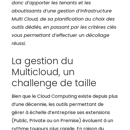
donc d’apporter les tenants et les
aboutissants d’une gestion d’infrastructure
Multi Cloud, de sa planification au choix des
outils dédiés, en passant par les critères clés
vous permettant d’effectuer un décollage
réussi.
La gestion du
Multicloud, un
challenge de taille
Bien que le
C
loud
C
omputing
existe depuis plus
d’une décennie, les outils permettant de
gérer
à échelle d’entreprise
ses
extensions
(
P
ublic,
P
rivate
ou on
P
remise
)
évoluent
à un
rythme toujours plus rapide
.
En raison d
u