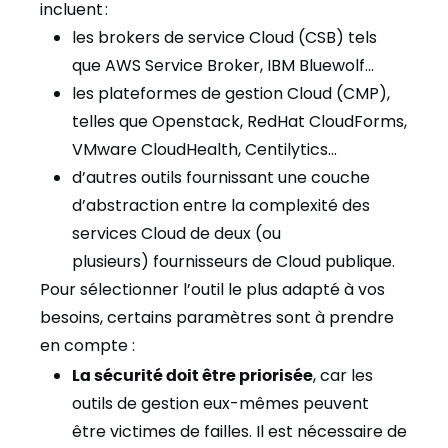
incluent
:
les brokers de service Cloud
(CSB) tels
que
AWS Service Broker
,
IBM Bluewolf
.
..
l
es plateformes de gestion Cloud
(CMP),
telles que
Openstack,
RedHat CloudForms,
VMware CloudHealth, Centilytics
.
..
d’autres outils fournissant une couche
d’abstraction entre la complexité des
services Cloud de deux
(
ou
plusieurs
)
fournisseurs de Cloud publique.
Pour sélectionner l’outil le plus adapté à vos
besoins, certains
paramètres
sont
à prendre
en compte
:
La sécurité doit être priorisée
, car les
outils de gestion eux-mêmes peuvent
être
victimes
d
e
faille
s. Il est nécessaire de