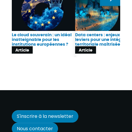
Le cloud souverain : un idéal
Data centers : enjeux et
inatteignable pour les
leviers pour une intégrati
institutions européennes ?
territoriale maîtrisée
Article
Article
S'inscrire à la newsletter
Nous contacter