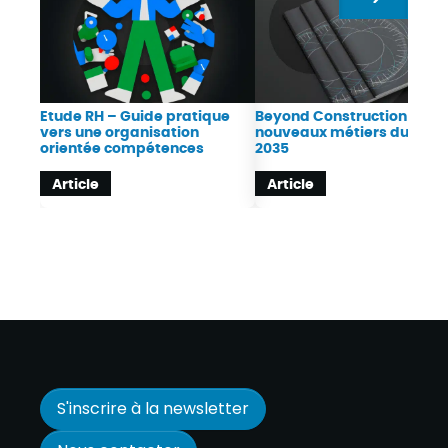
Etude RH – Guide pratique
Beyond Construction : Les
vers une organisation
nouveaux métiers du BTP 
orientée compétences
2035
Article
Article
S'inscrire à la newsletter