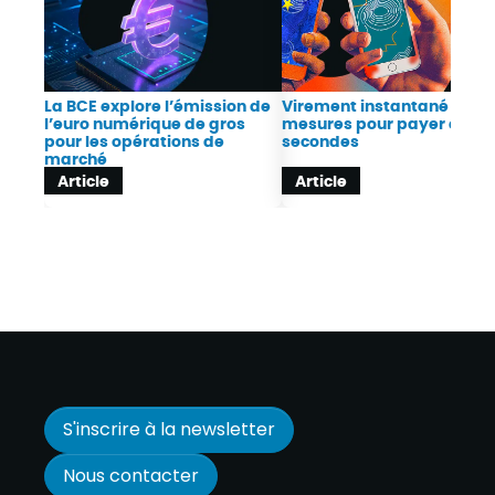
La BCE explore l’émission de
Virement instantané : 10
l’euro numérique de gros
mesures pour payer en 10
pour les opérations de
secondes
marché
Article
Article
S'inscrire à la newsletter
Nous contacter