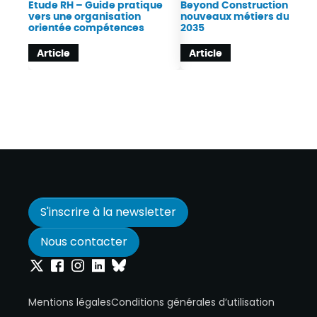
Etude RH – Guide pratique
Beyond Construction : Les
vers une organisation
nouveaux métiers du BTP 
orientée compétences
2035
Article
Article
S'inscrire à la newsletter
Nous contacter
Onepoint sur Twitter
Onepoint sur Facebook
Onepoint sur Instagram
Onepoint sur Linkedin
Onepoint sur Bluesky
Mentions légales
Conditions générales d’utilisation