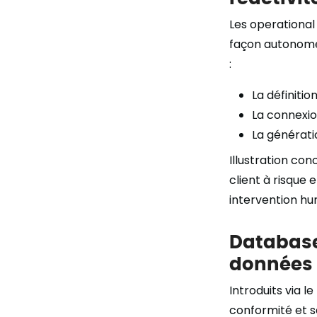
Les operational
façon autonome 
:
La définitio
La connexio
La générati
Illustration con
client à risque
intervention hu
Database
données
Introduits via 
conformité et s