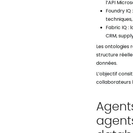
l’API Micros
Foundry IQ :
techniques,
Fabric IQ :
CRM, supply
Les ontologies 
structure réell
données.
L’objectif consi
collaborateurs 
Agents
agents