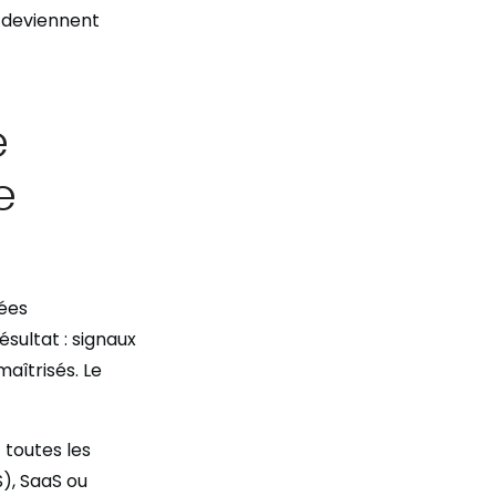
e deviennent
e
e
ées
sultat : signaux
maîtrisés. Le
 toutes les
), SaaS ou