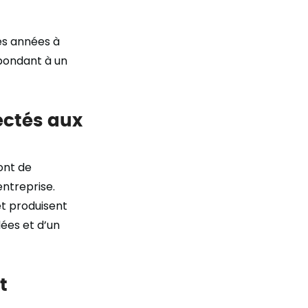
les années à
épondant à un
ectés aux
ont de
entreprise.
et produisent
ées et d’un
t