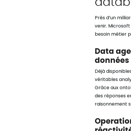
datab
Près d’un milli
venir. Microsof
besoin métier p
Data age
données 
Déjà disponibles
véritables anal
Grâce aux ontol
des réponses en
raisonnement s
Operatio
réactivit