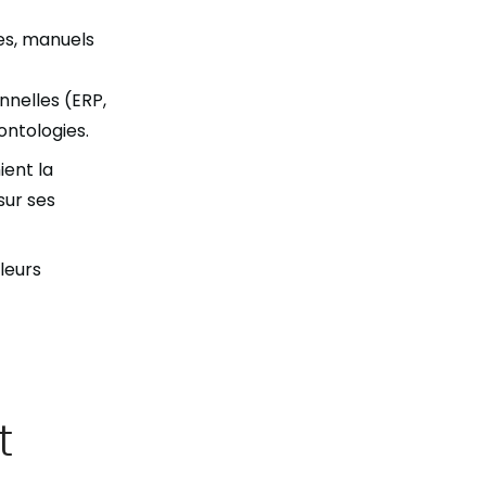
nes, manuels
nnelles (ERP,
ontologies.
ient la
sur ses
lleurs
t