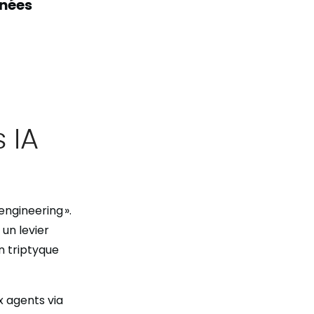
nnées
 IA
engineering ».
 un levier
n triptyque
x agents via