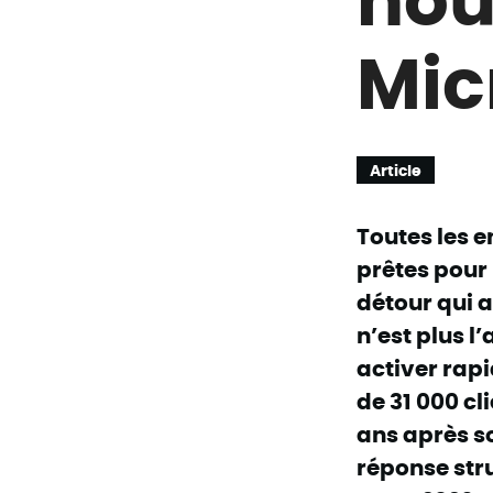
Mic
Article
Toutes les e
prêtes pour l
détour qui 
n’est plus l
activer rap
de 31 000 cl
ans après s
réponse stru