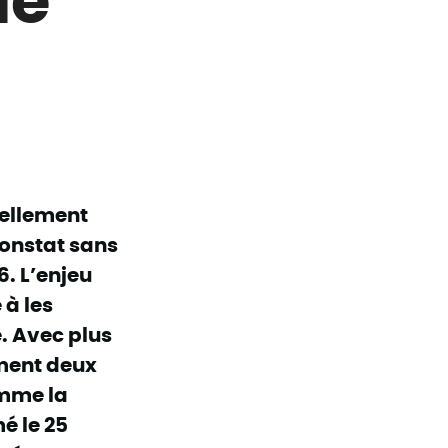
éellement
 constat sans
. L’enjeu
 à les
. Avec plus
ement deux
omme la
é le 25