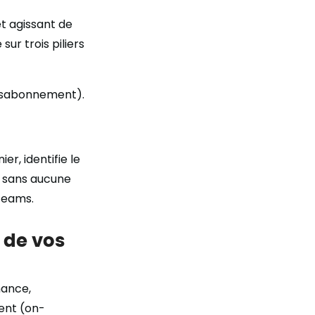
et agissant de
r trois piliers
e désabonnement).
er, identifie le
t sans aucune
Teams.
 de vos
mance,
ent (on-