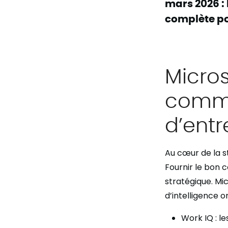
mars 2026 :
complète pou
Micros
commu
d’entr
Au cœur de la st
Fournir le bon c
stratégique. Mi
d’intelligence o
Work IQ : l