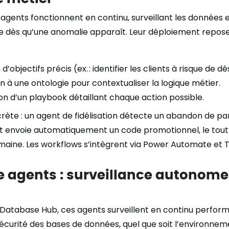
 agents fonctionnent en continu, surveillant les données 
dès qu’une anomalie apparaît. Leur déploiement repose su
n d’objectifs précis (ex. : identifier les clients à risque d
n à une ontologie pour contextualiser la logique métier.
on d’un playbook détaillant chaque action possible.
crète : un agent de fidélisation détecte un abandon de pani
 et envoie automatiquement un code promotionnel, le tou
maine. Les workflows s’intègrent via Power Automate et 
 agents : surveillance autonome
le Database Hub, ces agents surveillent en continu perfor
écurité des bases de données, quel que soit l’environnem