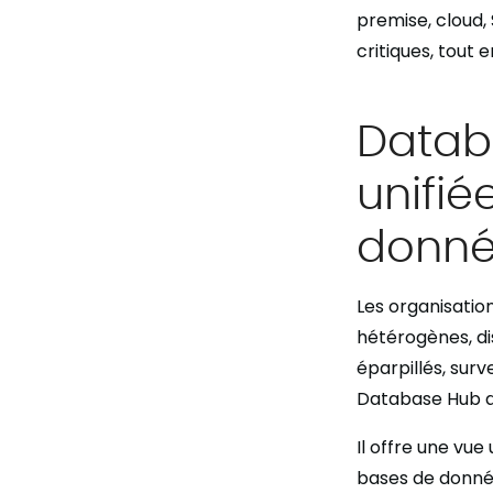
premise, cloud, 
critiques, tout 
Datab
unifié
donné
Les organisati
hétérogènes, di
éparpillés, surv
Database Hub a
Il offre une vue
bases de donnée