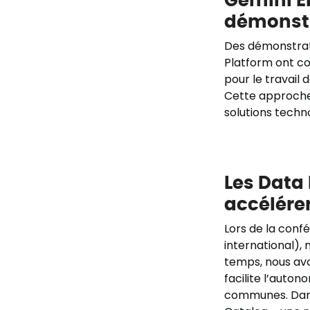
démonstr
Des démonstrati
Platform ont com
pour le travail
Cette approche
solutions techn
Les Data
accélérer
Lors de la conf
international),
temps, nous avo
facilite l’auton
communes. Dans