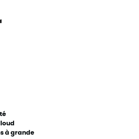
r
té
Cloud
ns à grande