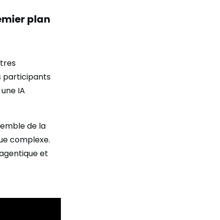
emier plan
utres
 participants
 une IA
nsemble de la
que complexe.
 agentique et