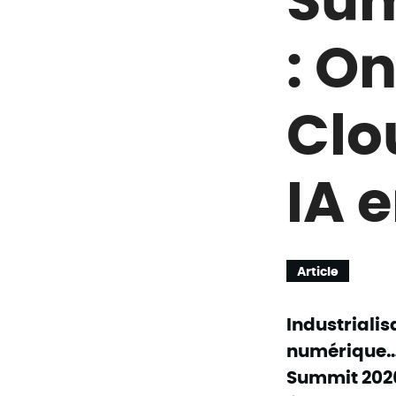
: O
Clo
IA 
Article
Industrialisa
numérique… 
Summit 2026