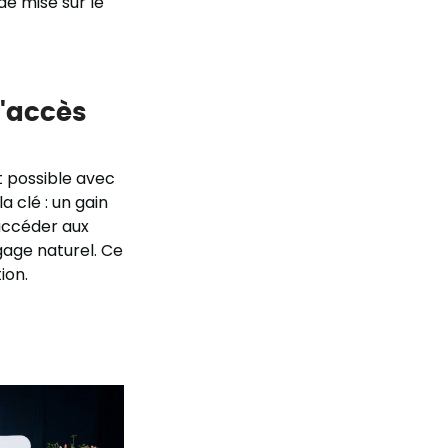
de mise sur le
l'accès
t possible avec
a clé : un gain
accéder aux
gage naturel. Ce
ion.