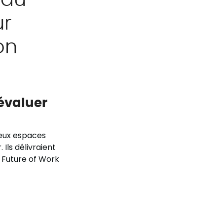
ur
on
 évaluer
deux espaces
 Ils délivraient
t Future of Work