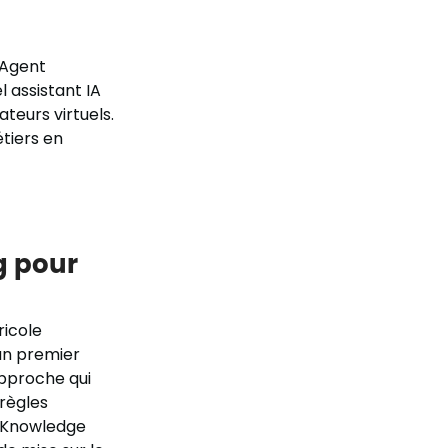
 Agent
l assistant IA
teurs virtuels.
tiers en
g pour
ricole
 un premier
approche qui
 règles
« Knowledge