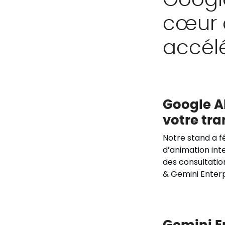
cœur 
accélé
Google AI
votre tra
Notre stand a f
d’animation inte
des consultation
& Gemini Enterp
Gemini En