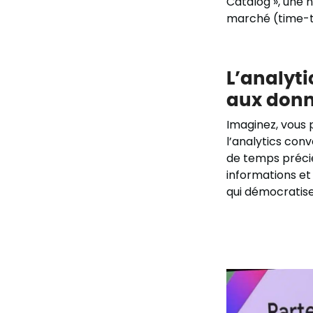
Catalog », une 
marché (time-
L’analyti
aux don
Imaginez, vous 
l’analytics conve
de temps préci
informations et
qui démocratise