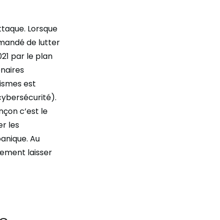
ttaque. Lorsque
ommandé de lutter
21 par le plan
enaires
nismes est
ybersécurité).
nçon c’est le
r les
panique. Au
lement laisser