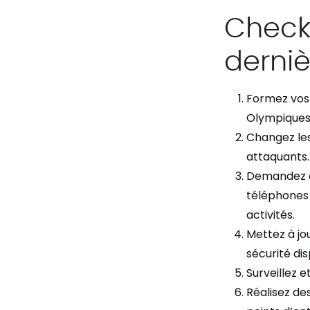
Checkl
derni
Formez vos 
Olympiques,
Changez les
attaquants
Demandez à 
téléphones
activités.
Mettez à jou
sécurité di
Surveillez e
Réalisez des