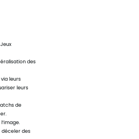
 Jeux
éralisation des
via leurs
riser leurs
patchs de
cer.
 l’image.
ur déceler des