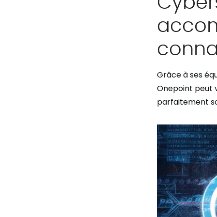
Cybers
accom
conna
Grâce à ses équ
Onepoint peut 
parfaitement s