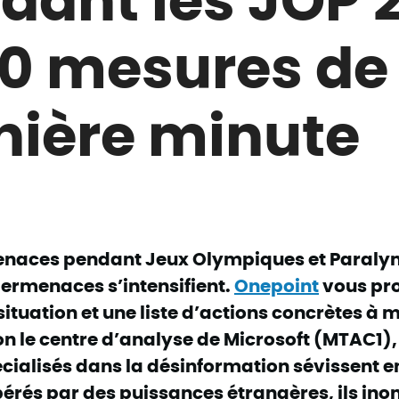
10 mesures de
nière minute
enaces pendant Jeux Olympiques et Paral
bermenaces s’intensifient.
Onepoint
vous pr
 situation et une liste d’actions concrètes à 
on le centre d’analyse de Microsoft (MTAC
1
)
cialisés dans la désinformation sévissent e
rés par des puissances étrangères, ils inon