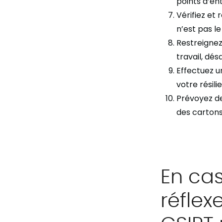
points d’en
Vérifiez et
n’est pas l
Restreignez
travail,
désa
Effectuez 
votre résili
Prévoyez de
des cartons
En ca
réflex