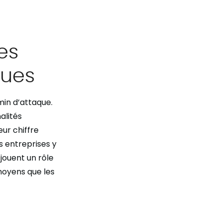
es
iques
min d’attaque.
alités
eur chiffre
 entreprises y
 jouent un rôle
moyens que les