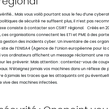
régional
vérifié…
M
ais
vous voilà pourtant sous le feu d’une cybera
 politiques de sécurité ne suffisent plus, il n’est pas rec
flexe consiste à contacter son CSIRT régional.
Créés en 20
 ces organisations connectent les ETI et PME à des part
la gestion des incidents cyber. Un inventaire de ces orga
 site de l’ENISA
4
(Agence de l’Union européenne pour la c
i vos ordinateurs affichent un message réclamant une ra
 les prévenir. Mais attention : contentez-vous de coupe
aux. N’éteignez jamais vos machines dans un réflexe de 
ire à jamais les traces que les attaquants ont pu éventuel
e vive des machines infectées.