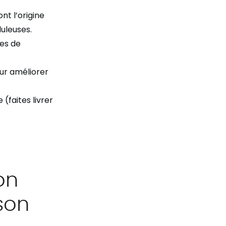
nt l’origine
duleuses.
res de
ur améliorer
(faites livrer
on
son