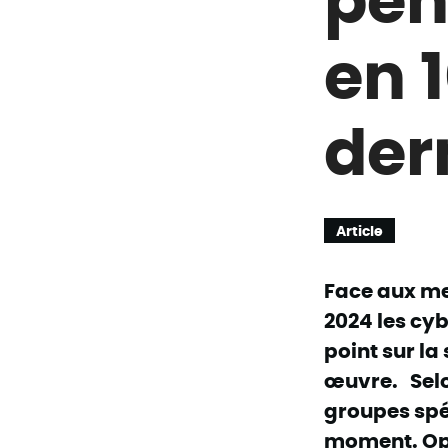
en 
der
Article
Face aux m
2024 les cy
point sur la
œuvre.
Sel
groupes spé
moment. Opé