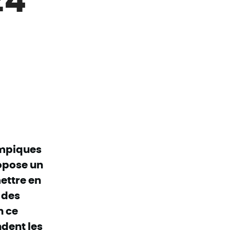
ympiques
opose un
mettre en
, des
n ce
dent les