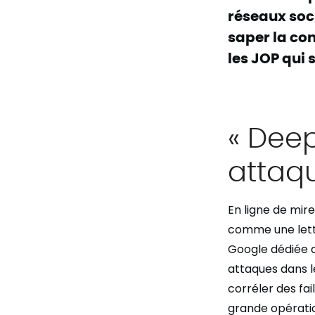
réseaux soc
saper la co
les JOP qui 
« Deep
attaq
En ligne de mire
comme une lett
Google dédiée au
attaques dans l
corréler des fa
grande opérati