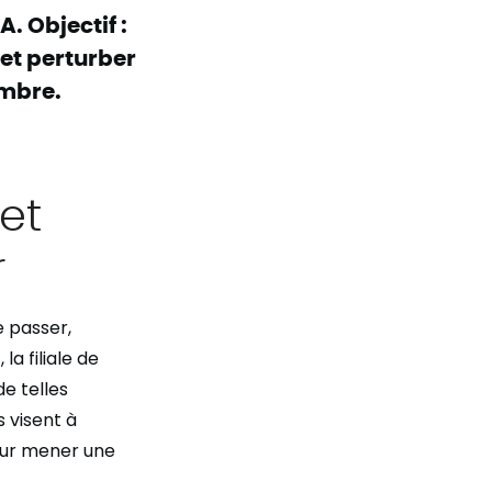
. Objectif :
et perturber
embre.
 et
r
e passer,
t
, la filiale de
de telles
 visent à
our mener une