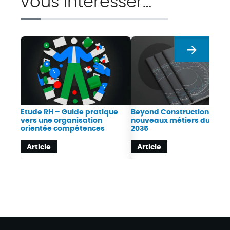
vous intéresser…
Suivant
Etude RH – Guide pratique
Beyond Construction : Les
vers une organisation
nouveaux métiers du BTP 
orientée compétences
2035
Article
Article