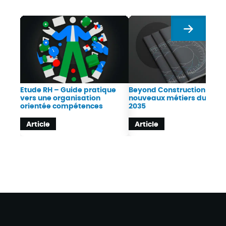
Suivant
Etude RH – Guide pratique
Beyond Construction : Les
vers une organisation
nouveaux métiers du BTP 
orientée compétences
2035
Article
Article