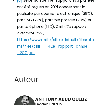
[6]
Selon son dernier rapport, 973 plaintes
ont été reçues en 2021 concernant la
publicité par courrier électronique (38%),
par SMS (29%), par voie postale (20%) et
par téléphone (13%). Cnil,
42e rapport
d’activité 2021,
https://www.cnil.fr/sites/default/files/ato
ms/files/cnil_-_42e_rapport_annuel_-
_2021.pdf
.
Auteur
ANTHONY ABUD QUELIZ
Leader Data.IA