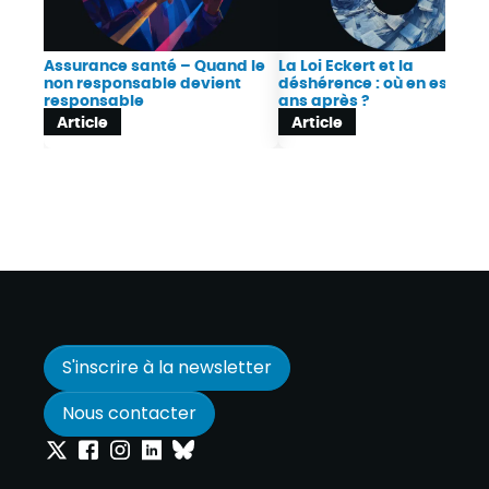
Assurance santé – Quand le
La Loi Eckert et la
non responsable devient
déshérence : où en est-on 
responsable
ans après ?
Article
Article
S'inscrire à la newsletter
Nous contacter
Onepoint sur Twitter
Onepoint sur Facebook
Onepoint sur Instagram
Onepoint sur Linkedin
Onepoint sur Bluesky