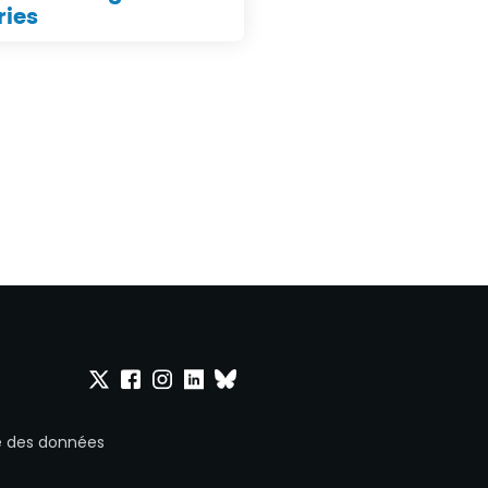
ries
Onepoint sur Twitter
Onepoint sur Facebook
Onepoint sur Instagram
Onepoint sur Linkedin
Onepoint sur Bluesky
ue des données