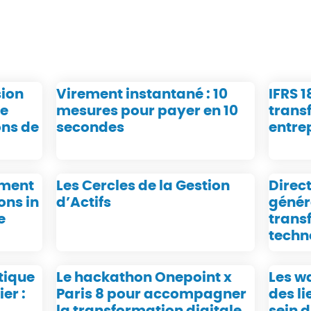
sion
Virement instantané : 10
IFRS 1
de
mesures pour payer en 10
trans
ons de
secondes
entre
tment
Les Cercles de la Gestion
Direct
ons in
d’Actifs
génér
e
trans
techn
tique
Le hackathon Onepoint x
Les wa
er :
Paris 8 pour accompagner
des li
la transformation digitale
sein 