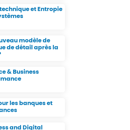
technique et Entropie
ystèmes
uveau modèle de
e de détail après la
?
ce & Business
rmance
our les banques et
ances
ess and Digital