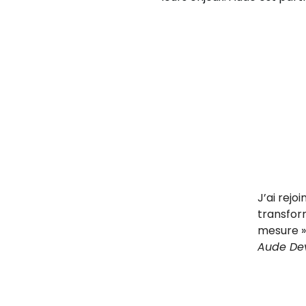
J’ai rej
transfor
mesure »,
Aude De