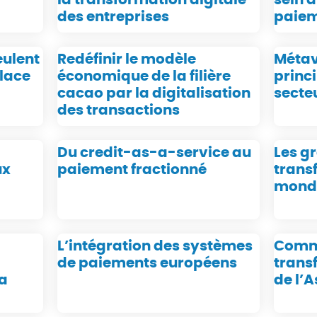
des entreprises
paie
eulent
Redéfinir le modèle
Métav
place
économique de la filière
princi
cacao par la digitalisation
secte
des transactions
Du credit-as-a-service au
Les g
ux
paiement fractionné
trans
monde
L’intégration des systèmes
Comme
de paiements européens
transf
a
de l’