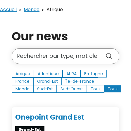
Accueil
Monde
Afrique
Our news
Rechercher une publication
Recherch
Afrique
Afrique
Atlantique
Atlantique
AURA
AURA
Bretagne
Bretagne
France
France
Grand-Est
Grand-Est
Île-de-France
Île-de-France
Monde
Monde
Sud-Est
Sud-Est
Sud-Ouest
Sud-Ouest
Tous
Tous
8
Onepoint Grand Est
Grand-Est