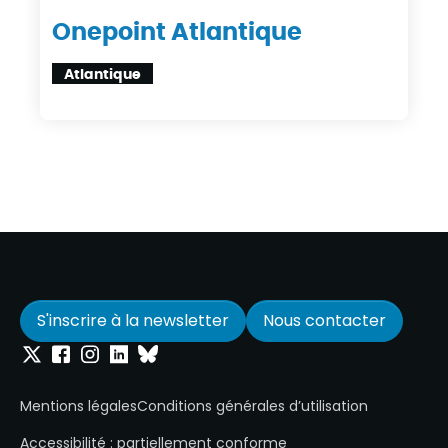
Onepoint Atlantique
Atlantique
S'inscrire à la newsletter
Nous contacter
Onepoint sur Twitter
Onepoint sur Facebook
Onepoint sur Instagram
Onepoint sur Linkedin
Onepoint sur Bluesky
Mentions légales
Conditions générales d’utilisation
Accessibilité : partiellement conforme