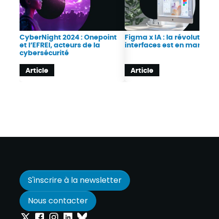
CyberNight 2024 : Onepoint
Figma x IA : la révolution d
et l’EFREI, acteurs de la
interfaces est en marche
cybersécurité
Article
Article
S'inscrire à la newsletter
Nous contacter