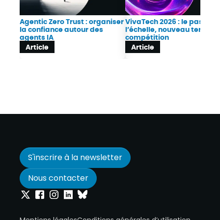
Agentic Zero Trust : organiser
VivaTech 2026 : le passag
la confiance autour des
l’échelle, nouveau terrain 
agents IA
compétition
Article
Article
S'inscrire à la newsletter
Nous contacter
Onepoint sur Twitter
Onepoint sur Facebook
Onepoint sur Instagram
Onepoint sur Linkedin
Onepoint sur Bluesky