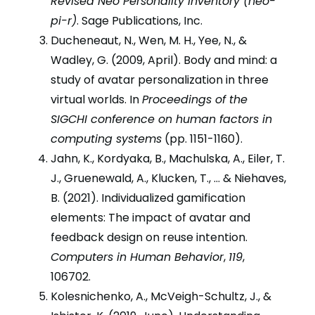
Revised Neo Personality Inventory (neo-
pi-r)
. Sage Publications, Inc.
Ducheneaut, N., Wen, M. H., Yee, N., &
Wadley, G. (2009, April). Body and mind: a
study of avatar personalization in three
virtual worlds. In
Proceedings of the
SIGCHI conference on human factors in
computing systems
(pp. 1151-1160).
Jahn, K., Kordyaka, B., Machulska, A., Eiler, T.
J., Gruenewald, A., Klucken, T., … & Niehaves,
B. (2021). Individualized gamification
elements: The impact of avatar and
feedback design on reuse intention.
Computers in Human Behavior
,
119
,
106702.
Kolesnichenko, A., McVeigh-Schultz, J., &