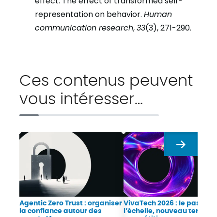
effect: The effect of transformed self-
representation on behavior.
Human
communication research
,
33
(3), 271-290.
Ces contenus peuvent
vous intéresser…
Suivant
Agentic Zero Trust : organiser
VivaTech 2026 : le passag
la confiance autour des
l’échelle, nouveau terrain 