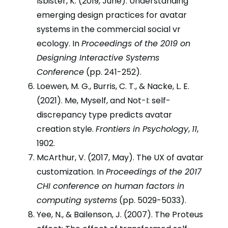
Isbister, K. (2019, June). Understanding
emerging design practices for avatar
systems in the commercial social vr
ecology. In
Proceedings of the 2019 on
Designing Interactive Systems
Conference
(pp. 241-252).
Loewen, M. G., Burris, C. T., & Nacke, L. E.
(2021). Me, Myself, and Not-I: self-
discrepancy type predicts avatar
creation style.
Frontiers in Psychology
,
11
,
1902.
McArthur, V. (2017, May). The UX of avatar
customization. In
Proceedings of the 2017
CHI conference on human factors in
computing systems
(pp. 5029-5033).
Yee, N., & Bailenson, J. (2007). The Proteus