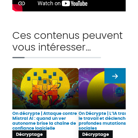
Ces contenus peuvent
vous intéresser…
Suivant
On décrypte | Attaque contre
On Décrypte | L’IA transfo
Mistral AI : quand un ver
le travail et déclenche de
autonome brise la chaîne de
profondes mutations
confiance logicielle
sociales
Décryptage
Décryptage