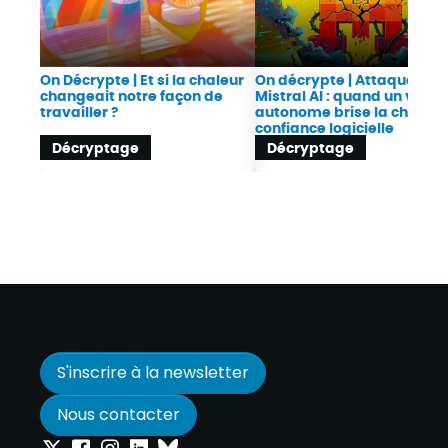
On Décrypte | Et si la chaleur
On décrypte | Attaque con
changeait notre façon de
Mistral AI : quand un ver
travailler ?
autonome brise la chaîne 
confiance logicielle
Décryptage
Décryptage
S'inscrire à la newsletter
Nous contacter