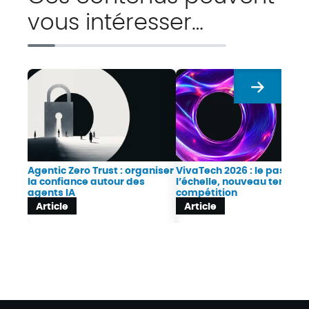
vous intéresser…
Suivant
Agentic Zero Trust : organiser
VivaTech 2026 : le passag
la confiance autour des
l’échelle, nouveau terrain 
agents IA
compétition
Article
Article