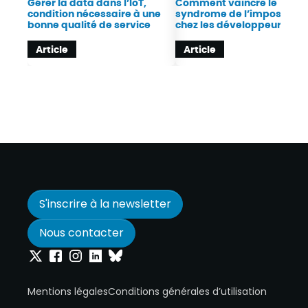
Gérer la data dans l’IoT,
Comment vaincre le
condition nécessaire à une
syndrome de l’imposteur
bonne qualité de service
chez les développeurs ?
Article
Article
S'inscrire à la newsletter
Nous contacter
Onepoint sur Twitter
Onepoint sur Facebook
Onepoint sur Instagram
Onepoint sur Linkedin
Onepoint sur Bluesky
Mentions légales
Conditions générales d’utilisation