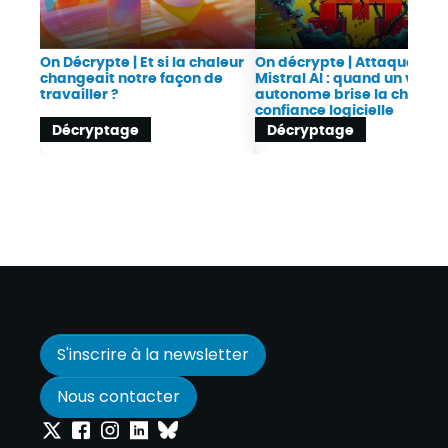
On Décrypte | Et si la chaleur
On décrypte | Attaque con
changeait notre façon de
Mistral AI : quand un ver
travailler ?
autonome brise la chaîne 
confiance logicielle
Décryptage
Décryptage
S'inscrire à la newsletter
Nous contacter
Onepoint sur Twitter
Onepoint sur Facebook
Onepoint sur Instagram
Onepoint sur Linkedin
Onepoint sur Bluesky