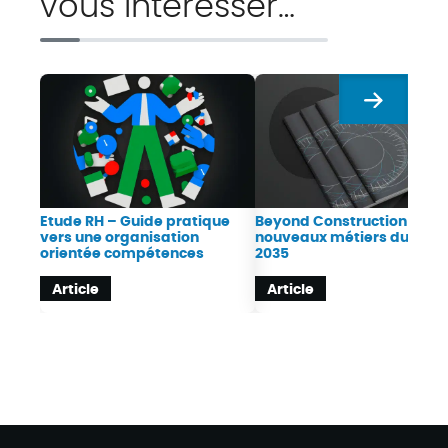
vous intéresser…
Suivant
Etude RH – Guide pratique
Beyond Construction : Les
vers une organisation
nouveaux métiers du BTP 
orientée compétences
2035
Article
Article