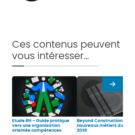
Ces contenus peuvent
vous intéresser…
Suivant
Etude RH – Guide pratique
Beyond Construction : Les
vers une organisation
nouveaux métiers du BTP 
orientée compétences
2035